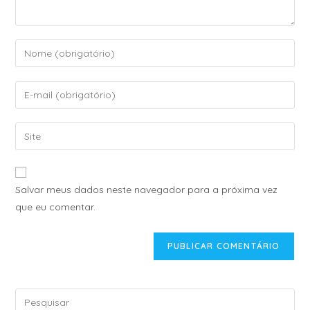
A
Salvar meus dados neste navegador para a próxima vez
l
que eu comentar.
t
e
r
n
a
t