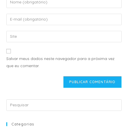
A
Salvar meus dados neste navegador para a próxima vez
l
que eu comentar.
t
e
r
n
a
t
i
v
e
Categorias