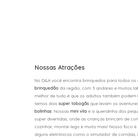
Nossas Atrações
No D&A você encontra brinquedos para todos os
brinquedão
da região, com 3 andares e muitos labi
melhor de tudo é que os adultos também podem bri
temos dois
super tobogãs
que levam os aventure
bolinhas
. Nossas
mini vila
é a queridinha dos pequ
super divertidas, onde as crianças brincam de cons
cozinhar, montar lego e muito mais! Nosso foco 
alguns eletrônicos como o simulador de corridas, 