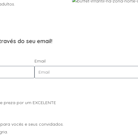
dultos.
través do seu email!
Email
Arte preza por um EXCELENTE
s para vocês e seus convidados.
ria.