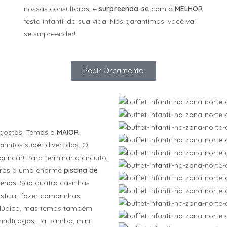
nossas consultoras, e
surpreenda-se
com a
MELHOR
festa infantil da sua vida. Nós garantimos: você vai
se surpreender!
Pedir Orçamento
 gostos. Temos o
MAIOR
rintos super divertidos. O
ncar! Para terminar o circuito,
iros a uma enorme
piscina de
enos. São quatro casinhas
truir, fazer comprinhas,
é lúdico, mas temos também
multijogos, La Bamba, mini