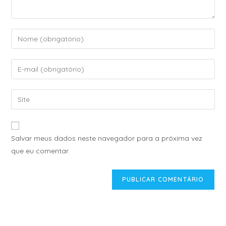
A
Salvar meus dados neste navegador para a próxima vez
l
que eu comentar.
t
e
r
n
a
t