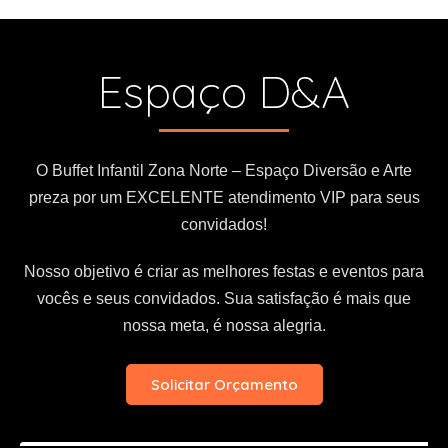
i
v
e
Espaço D&A
:
O Buffet Infantil Zona Norte – Espaço Diversão e Arte
preza por um EXCELENTE atendimento VIP para seus
convidados!
Nosso objetivo é criar as melhores festas e eventos para
vocês e seus convidados. Sua satisfação é mais que
nossa meta, é nossa alegria.
Solicitar Orçamento