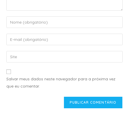
A
Salvar meus dados neste navegador para a próxima vez
l
que eu comentar.
t
e
r
n
a
t