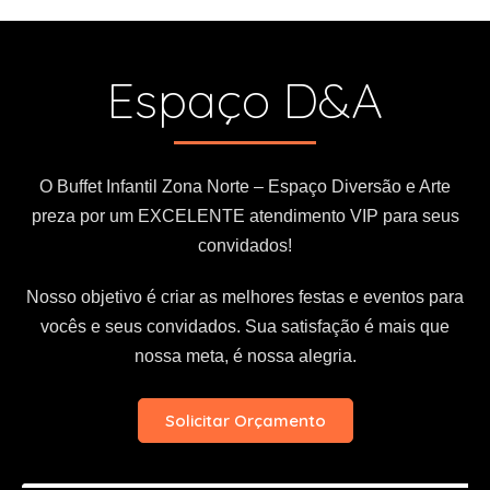
i
v
e
Espaço D&A
:
O Buffet Infantil Zona Norte – Espaço Diversão e Arte
preza por um EXCELENTE atendimento VIP para seus
convidados!
Nosso objetivo é criar as melhores festas e eventos para
vocês e seus convidados. Sua satisfação é mais que
nossa meta, é nossa alegria.
Solicitar Orçamento