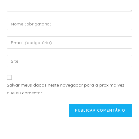
A
Salvar meus dados neste navegador para a próxima vez
l
que eu comentar.
t
e
r
n
a
t