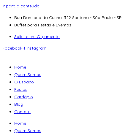
Ir para o conteúdo
Rua Damiana da Cunha, 322 Santana - São Paulo - SP
Buffet para Festas e Eventos
Solicite um Orçamento
Facebook-f
Instagram
Home
Quem Somos
O Espaço
Festas
Cardápio
Blog
Contato
Home
Quem Somos