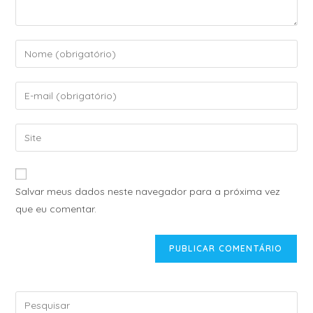
A
Salvar meus dados neste navegador para a próxima vez
l
que eu comentar.
t
e
r
n
a
t