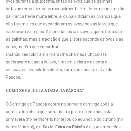
ovos durante a quaresma, então os ovos que as galinhas
botavam eram pintados manualmente. Em determinada região
da Franca havia muita lebre, aí os pais diziam ás crianças que
não foram eles que esconderam os ovos,mas as lebres que
habitavam na região. A lebre não bota os ovos, quem bota são
as galinhas, mas a tradição é que a lebre esconde os ovos e as
crianças têm que encontrar.
Quando descobriram a maravilha chamada Chocolate,
quebravam a casca do ovo, tiravam a clara e a gema e
colocavam chocolates dentro, formando assim o Ovo de
Páscoa.
COMO SE CALCULA A DATA DA PÁSCOA?
O Domingo de Páscoa ocorre no primeiro domingo após a
primeira lua cheia que se verifica a partir do equinócio da
primavera (no hemisfério norte) ou do equinócio do outono (no
hemisfério sul), e a
Sexta-Feira da Paixão
é a que antecede o